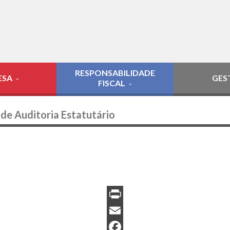
RESPONSABILIDADE
ESA
GES
FISCAL
de Auditoria Estatutário
PrintFriendly
Email