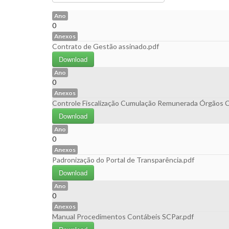
Ano
0
Anexos
Contrato de Gestão assinado.pdf
Download
Ano
0
Anexos
Controle Fiscalização Cumulação Remunerada Órgãos C
Download
Ano
0
Anexos
Padronização do Portal de Transparência.pdf
Download
Ano
0
Anexos
Manual Procedimentos Contábeis SCPar.pdf