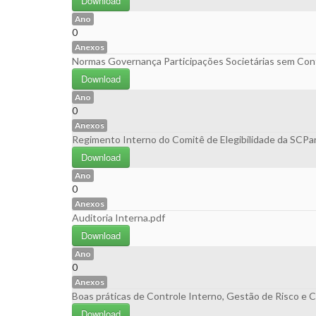
Download
Ano
0
Anexos
Normas Governança Participações Societárias sem Cont
Download
Ano
0
Anexos
Regimento Interno do Comitê de Elegibilidade da SCPar
Download
Ano
0
Anexos
Auditoria Interna.pdf
Download
Ano
0
Anexos
Boas práticas de Controle Interno, Gestão de Risco e 
Download