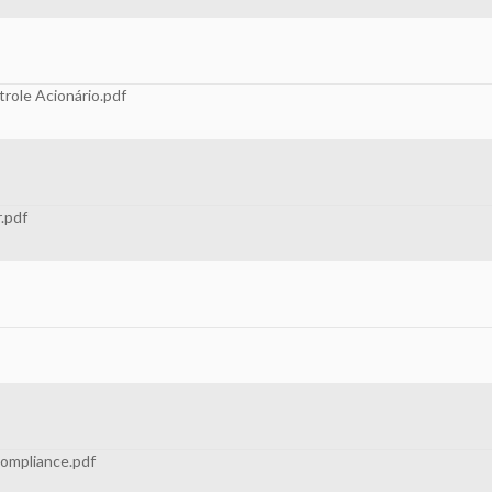
role Acionário.pdf
.pdf
Compliance.pdf