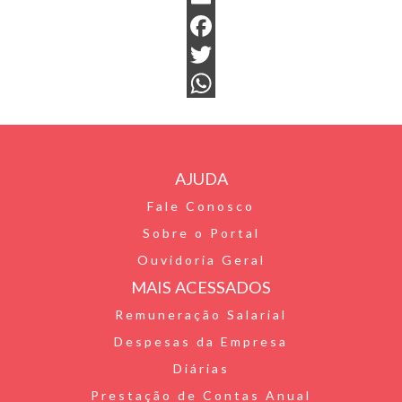
Email
Facebook
Twitter
WhatsApp
AJUDA
Fale Conosco
Sobre o Portal
Ouvidoria Geral
MAIS ACESSADOS
Remuneração Salarial
Despesas da Empresa
Diárias
Prestação de Contas Anual