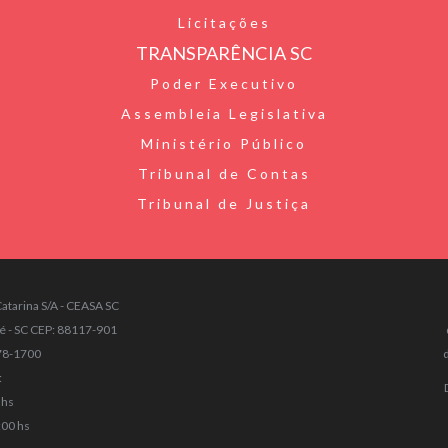
Licitações
TRANSPARÊNCIA SC
Poder Executivo
Assembleia Legislativa
Ministério Público
Tribunal de Contas
Tribunal de Justiça
atarina S/A - CEASA SC
sé - SC CEP: 88117-901
378-1700
:
 hs
:00 hs