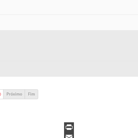
0
Próximo
Fim
PrintFriendly