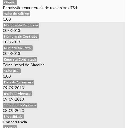
Objeto
Permissão remunerada de uso do box 734
Valor do Aditivo
0,00
Número do Processo
005/2013
Número do Contrato
005/2013
Número do Edital
005/2013
Empresa Contratada
Edina Izabel de Almeida
Valor (R$)
0,00
Data da Assinatura
09-09-2013
Início da Vigência
09-09-2013
Término da Vigência
08-09-2023
Modalidade
Concorrência
Anexos