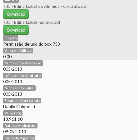
733 - Edina Izabel de Almeida - contrato.pdf
Download
733 - Edina Izabel -aditivo.pdf
Download
Objeto
Permissão de uso do box 733
Valor do Aditivo
0,00
Número do Processo
005/2013
Número do Contrato
005/2013
Número do Edital
005/2013
Empresa Contratada
Danilo Chiquetti
Valor (R$)
18.961,60
Data da Assinatura
09-09-2013
Início da Vigência