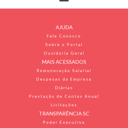
t
i
c
w
W
F
l
e
i
h
r
b
t
a
AJUDA
i
o
t
t
Fale Conosco
e
o
e
s
Sobre o Portal
n
k
r
A
Ouvidoria Geral
d
p
MAIS ACESSADOS
l
p
Remuneração Salarial
Despesas da Empresa
y
Diárias
Prestação de Contas Anual
Licitações
TRANSPARÊNCIA SC
Poder Executivo