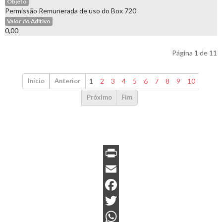
Objeto
Permissão Remunerada de uso do Box 720
Valor do Aditivo
0,00
Página 1 de 11
1
2
3
4
5
6
7
8
9
10
Início
Anterior
Próximo
Fim
P
r
E
i
m
F
n
a
a
T