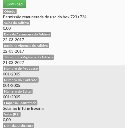
Download
Objeto
Permissão remunerada de uso do box 723+724
Valor do Aditivo
0,00
Data da Assinatura do Aditivo
22-03-2017
Início da Vigência do Aditivo
22-03-2017
Término da Vigência do Aditivo
21-03-2027
Número do Processo
001/2005
Número do Contrato
001/2005
Número do Edital
001/2005
Empresa Contratada
Solange Effting Boeing
Valor (R$)
0,00
Data da Assinatura