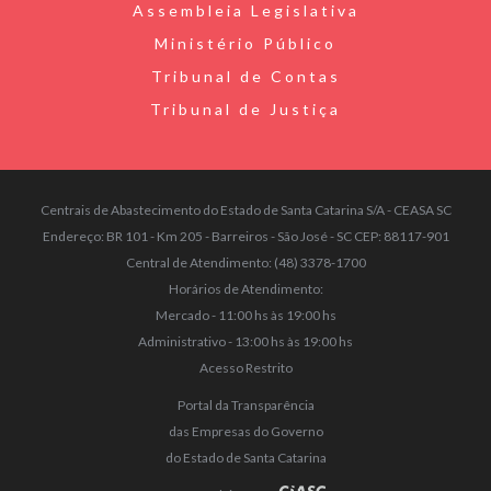
Assembleia Legislativa
Ministério Público
Tribunal de Contas
Tribunal de Justiça
Centrais de Abastecimento do Estado de Santa Catarina S/A - CEASA SC
Endereço: BR 101 - Km 205 - Barreiros - São José - SC CEP: 88117-901
Central de Atendimento: (48) 3378-1700
Horários de Atendimento:
Mercado - 11:00 hs às 19:00 hs
Administrativo - 13:00 hs às 19:00 hs
Acesso Restrito
Portal da Transparência
das Empresas do Governo
do Estado de Santa Catarina