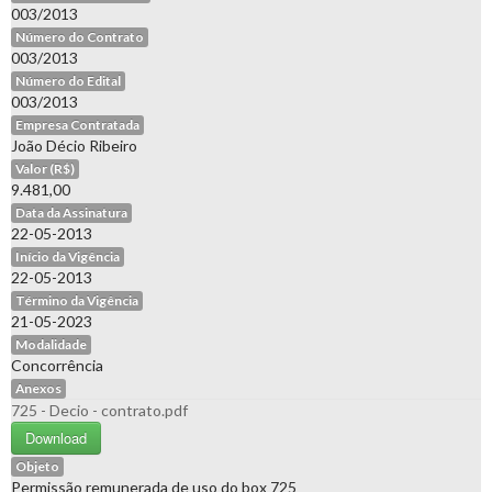
003/2013
Número do Contrato
003/2013
Número do Edital
003/2013
Empresa Contratada
João Décio Ribeiro
Valor (R$)
9.481,00
Data da Assinatura
22-05-2013
Início da Vigência
22-05-2013
Término da Vigência
21-05-2023
Modalidade
Concorrência
Anexos
725 - Decio - contrato.pdf
Download
Objeto
Permissão remunerada de uso do box 725