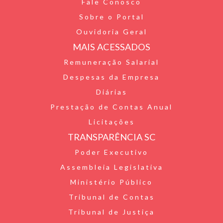
Fale Conosco
e
o
e
s
Sobre o Portal
n
k
r
A
Ouvidoria Geral
d
p
MAIS ACESSADOS
l
p
Remuneração Salarial
Despesas da Empresa
y
Diárias
Prestação de Contas Anual
Licitações
TRANSPARÊNCIA SC
Poder Executivo
Assembleia Legislativa
Ministério Público
Tribunal de Contas
Tribunal de Justiça