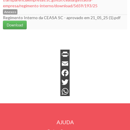
empresa/regimento-interno/download/5659/193/25
Anexos
Regimento Interno da CEASA SC - aprovado em 21_05_25 (1).pdf
Download
P
r
E
i
m
F
n
a
a
T
t
i
c
w
W
F
l
e
i
h
r
b
t
a
AJUDA
i
o
t
t