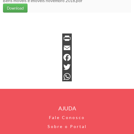
Bens móveis e imóveis novembro 2018.pdf
Download
P
r
E
i
m
F
n
a
a
T
t
i
c
w
W
F
l
e
i
h
r
b
t
a
AJUDA
i
o
t
t
Fale Conosco
e
o
e
s
Sobre o Portal
n
k
r
A