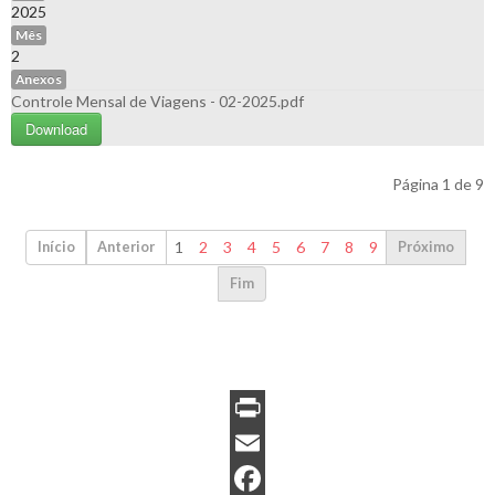
2025
Mês
2
Anexos
Controle Mensal de Viagens - 02-2025.pdf
Download
Página 1 de 9
1
2
3
4
5
6
7
8
9
Início
Anterior
Próximo
Fim
P
r
E