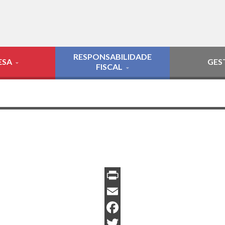
RESPONSABILIDADE
ESA
GES
FISCAL
PrintFriendly
Email
Facebook