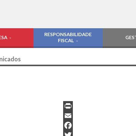
RESPONSABILIDADE
ESA
GES
FISCAL
nicados
PrintFriendly
Email
Facebook