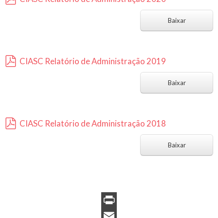
p
d
Baixar
f
CIASC Relatório de Administração 2019
p
d
Baixar
f
CIASC Relatório de Administração 2018
p
d
Baixar
f
P